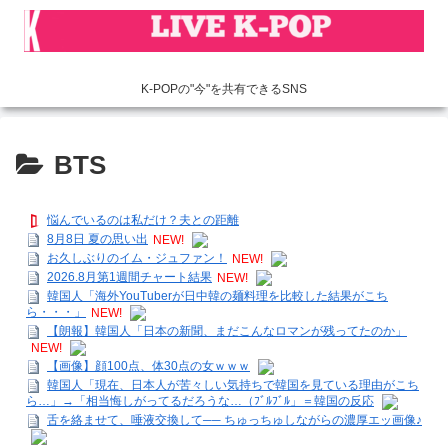
K-POPの"今"を共有できるSNS
BTS
悩んでいるのは私だけ？夫との距離
8月8日 夏の思い出
NEW!
お久しぶりのイム・ジュファン！
NEW!
2026.8月第1週間チャート結果
NEW!
韓国人「海外YouTuberが日中韓の麺料理を比較した結果がこち
ら・・・」
NEW!
【朗報】韓国人「日本の新聞、まだこんなロマンが残ってたのか」
NEW!
【画像】顔100点、体30点の女ｗｗｗ
韓国人「現在、日本人が苦々しい気持ちで韓国を見ている理由がこち
ら…」→「相当悔しがってるだろうな…（ﾌﾞﾙﾌﾞﾙ」＝韓国の反応
舌を絡ませて、唾液交換して── ちゅっちゅしながらの濃厚エッ画像♪