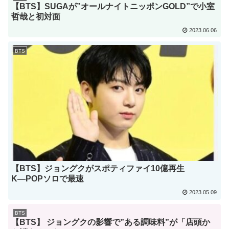
【BTS】SUGAが”オールナイトニッポンGOLD”で小室
哲哉と初対面
2023.06.06
BTS
【BTS】ジョングクがスポティファイ10億再生
K―POPソロで最速
2023.05.09
BTS
【BTS】 ジョングクの影響で”ある調味料”が「店頭か