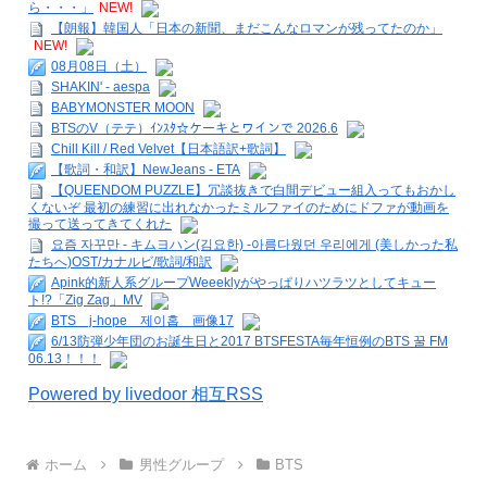
ら・・・」
NEW!
【朗報】韓国人「日本の新聞、まだこんなロマンが残ってたのか」
NEW!
08月08日（土）
SHAKIN' - aespa
BABYMONSTER MOON
BTSのV（テテ）ｲﾝｽﾀ☆ケーキとワインで 2026.6
Chill Kill / Red Velvet【日本語訳+歌詞】
【歌詞・和訳】NewJeans - ETA
【QUEENDOM PUZZLE】冗談抜きで白間デビュー組入ってもおかし
くないぞ 最初の練習に出れなかったミルファイのためにドファが動画を
撮って送ってきてくれた
요즘 자꾸만 - キムヨハン(김요한) -아름다웠던 우리에게 (美しかった私
たちへ)OST/カナルビ/歌詞/和訳
Apink的新人系グループWeeeklyがやっぱりハツラツとしてキュー
ト!?「Zig Zag」MV
BTS j-hope 제이홉 画像17
6/13防弾少年団のお誕生日と2017 BTSFESTA毎年恒例のBTS 꿀 FM
06.13！！！
Powered by livedoor 相互RSS
ホーム
男性グループ
BTS