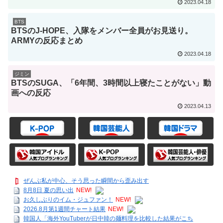
2023.04.18
BTS
BTSのJ-HOPE、入隊をメンバー全員がお見送り。
ARMYの反応まとめ
2023.04.18
ジミン
BTSのSUGA、「6年間、3時間以上寝たことがない」動
画への反応
2023.04.13
ぜんぶ私が中心、そう思った瞬間から歪み出す
8月8日 夏の思い出
NEW!
お久しぶりのイム・ジュファン！
NEW!
2026.8月第1週間チャート結果
NEW!
韓国人「海外YouTuberが日中韓の麺料理を比較した結果がこち