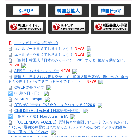
【マンガ】ぜんぶ私が中心
エネルギーを蓄えておきましょう！
NEW!
エネルギーを蓄えておきましょう！
NEW!
【朗報】韓国人「日本のシャーペン、20年ずっと1位から動かない」
NEW!
8月9日 おうちシャンプー
NEW!
韓国人「日本人はお腹を空かして、韓国人観光客がお腹いっぱい食べ
るのを羨ましがって見ているそうです・・・」
NEW!
QWER野外ライブ
08月09日（日）
SHAKIN' - aespa
BTSのV（テテ）ｲﾝｽﾀ☆ケーキとワインで 2026.6
Chill Kill / Red Velvet【日本語訳+歌詞】
【歌詞・和訳】NewJeans - ETA
【QUEENDOM PUZZLE】冗談抜きで白間デビュー組入ってもおかし
くないぞ 最初の練習に出れなかったミルファイのためにドファが動画を
撮って送ってきてくれた