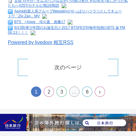
요즘 자꾸만 - キムヨハン(김요한) -아름다웠던 우리에게 (美しかった私
たちへ)OST/カナルビ/歌詞/和訳
Apink的新人系グループWeeeklyがやっぱりハツラツとしてキュー
ト!?「Zig Zag」MV
BTS j-hope 제이홉 画像17
6/13防弾少年団のお誕生日と2017 BTSFESTA毎年恒例のBTS 꿀 FM
06.13！！！
Powered by livedoor 相互RSS
次のページ
1
2
3
…
6