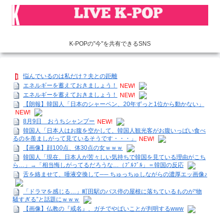
K-POPの"今"を共有できるSNS
悩んでいるのは私だけ？夫との距離
エネルギーを蓄えておきましょう！
NEW!
エネルギーを蓄えておきましょう！
NEW!
【朗報】韓国人「日本のシャーペン、20年ずっと1位から動かない」
NEW!
8月9日 おうちシャンプー
NEW!
韓国人「日本人はお腹を空かして、韓国人観光客がお腹いっぱい食べ
るのを羨ましがって見ているそうです・・・」
NEW!
【画像】顔100点、体30点の女ｗｗｗ
韓国人「現在、日本人が苦々しい気持ちで韓国を見ている理由がこち
ら…」→「相当悔しがってるだろうな…（ﾌﾞﾙﾌﾞﾙ」＝韓国の反応
舌を絡ませて、唾液交換して── ちゅっちゅしながらの濃厚エッ画像♪
「ドラマを感じる…」町田駅のバス停の屋根に落ちているものが“物
騒すぎる”と話題にｗｗｗ
【画像】仏教の『戒名』、ガチでやばいことが判明するwww