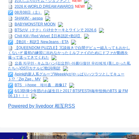
お久しぶりのイム・ジュファン！
NEW!
2026 K-WORLD DREAM AWARDS
NEW!
08月08日（土）
SHAKIN' - aespa
BABYMONSTER MOON
BTSのV（テテ）ｲﾝｽﾀ☆ケーキとワインで 2026.6
Chill Kill / Red Velvet【日本語訳+歌詞】
【歌詞・和訳】NewJeans - ETA
【QUEENDOM PUZZLE】冗談抜きで白間デビュー組入ってもおかし
くないぞ 最初の練習に出れなかったミルファイのためにドファが動画を
撮って送ってきてくれた
요즘 자꾸만 - キムヨハン(김요한) -아름다웠던 우리에게 (美しかった私
たちへ)OST/カナルビ/歌詞/和訳
Apink的新人系グループWeeeklyがやっぱりハツラツとしてキュー
ト!?「Zig Zag」MV
BTS j-hope 제이홉 画像17
6/13防弾少年団のお誕生日と2017 BTSFESTA毎年恒例のBTS 꿀 FM
06.13！！！
Powered by livedoor 相互RSS