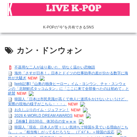
K-POPの"今"を共有できるSNS
カン・ドンウォン
不器用な二人が辿り着いた、切なく温かい恋物語
海外「さすが日本！」日本とドイツの仕事効率の差が分かる数字に海
外が大騒ぎ
NEW!
[web記事]『山奥の独身ヒーロー』イム・ヨンウン、チャ・スンウォ
ンの「北朝鮮式タッコムタン」に「ここに来て全部食べたのは初めて」と
絶賛
NEW!
韓国人「日本は市民意識が高くて他人に迷惑をかけないというけど、
実際の現地の様子がこちら・・・」
NEW!
お久しぶりのイム・ジュファン！
NEW!
2026 K-WORLD DREAM AWARDS
NEW!
【画像】顔100点、体30点の女ｗｗｗ
韓国人「現在、日本人が苦々しい気持ちで韓国を見ている理由がこち
ら…」→「相当悔しがってるだろうな…（ﾌﾞﾙﾌﾞﾙ」＝韓国の反応