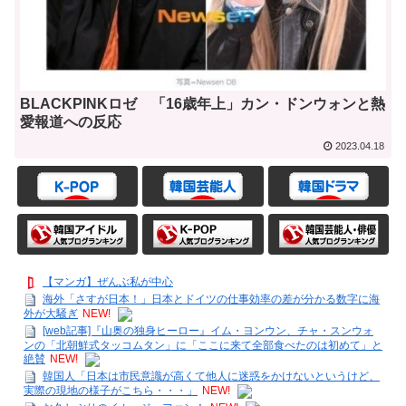
BLACKPINKロゼ 「16歳年上」カン・ドンウォンと熱
愛報道への反応
2023.04.18
【マンガ】ぜんぶ私が中心
海外「さすが日本！」日本とドイツの仕事効率の差が分かる数字に海
外が大騒ぎ
NEW!
[web記事]『山奥の独身ヒーロー』イム・ヨンウン、チャ・スンウォ
ンの「北朝鮮式タッコムタン」に「ここに来て全部食べたのは初めて」と
絶賛
NEW!
韓国人「日本は市民意識が高くて他人に迷惑をかけないというけど、
実際の現地の様子がこちら・・・」
NEW!