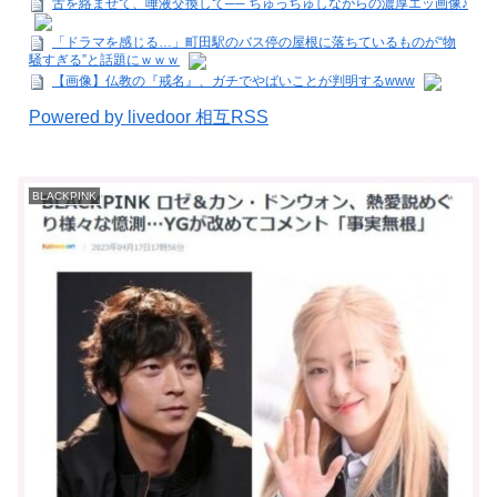
舌を絡ませて、唾液交換して── ちゅっちゅしながらの濃厚エッ画像♪
「ドラマを感じる…」町田駅のバス停の屋根に落ちているものが“物
騒すぎる”と話題にｗｗｗ
【画像】仏教の『戒名』、ガチでやばいことが判明するwww
Powered by livedoor 相互RSS
BLACKPINK