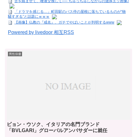
舌を絡ませて、唾液交換して── ちゅっちゅしながらの濃厚エッ画像♪
「ドラマを感じる…」町田駅のバス停の屋根に落ちているものが“物
騒すぎる”と話題にｗｗｗ
【画像】仏教の『戒名』、ガチでやばいことが判明するwww
Powered by livedoor 相互RSS
男性俳優
ビョン・ウソク、イタリアの名門ブランド
「BVLGARI」グローバルアンバサダーに就任