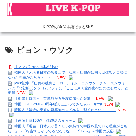
K-POPの"今"を共有できるSNS
ビョン・ウソク
【マンガ】ぜんぶ私が中心
韓国人「とある日本の飲食店で、韓国人店員が韓国人団体客と口論に
なった理由がこちら・・・」
NEW!
[web記事]『山奥の独身ヒーロー』イム・ヨンウン、チャ・スンウォ
ンの「北朝鮮式タッコムタン」に「ここに来て全部食べたのは初めて」と
絶賛
NEW!
【衝撃】韓国人「宮崎駿が首を縦に振った金額」
NEW!
韓国 BIGBANG20周年!盛り上がってきたぁ～ !(^^)!
NEW!
韓国人「最近の東京の建築物のレベルをご覧ください・・・」
NEW!
【画像】顔100点、体30点の女ｗｗｗ
韓国人「現在、日本人が苦々しい気持ちで韓国を見ている理由がこち
ら…」→「相当悔しがってるだろうな…（ﾌﾞﾙﾌﾞﾙ」＝韓国の反応