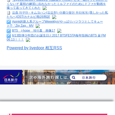
くないぞ 最初の練習に出れなかったミルファイのためにドファが動画を
撮って送ってきてくれた
요즘 자꾸만 - キムヨハン(김요한) -아름다웠던 우리에게 (美しかった私
たちへ)OST/カナルビ/歌詞/和訳
Apink的新人系グループWeeeklyがやっぱりハツラツとしてキュー
ト!?「Zig Zag」MV
BTS j-hope 제이홉 画像17
6/13防弾少年団のお誕生日と2017 BTSFESTA毎年恒例のBTS 꿀 FM
06.13！！！
Powered by livedoor 相互RSS