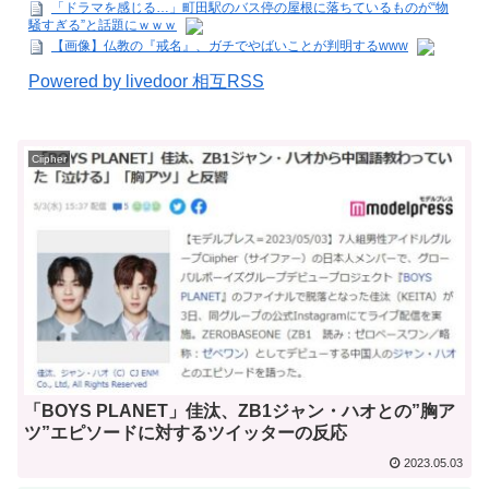
「ドラマを感じる…」町田駅のバス停の屋根に落ちているものが“物
騒すぎる”と話題にｗｗｗ
【画像】仏教の『戒名』、ガチでやばいことが判明するwww
Powered by livedoor 相互RSS
Ciipher
「BOYS PLANET」佳汰、ZB1ジャン・ハオとの”胸ア
ツ”エピソードに対するツイッターの反応
2023.05.03