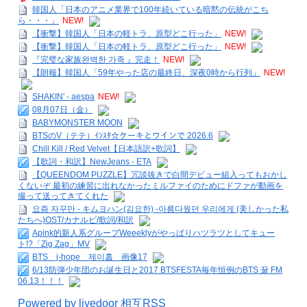
韓国人「日本のアニメ業界で100年続いている暗黙の伝統がこち
ら・・・」
NEW!
【衝撃】韓国人「日本の軽トラ、原型どこ行った」
NEW!
【衝撃】韓国人「日本の軽トラ、原型どこ行った」
NEW!
『完璧な家族완벽한 가족 』完走！
NEW!
【朗報】韓国人「59年やった店の最終日、深夜0時から行列」
NEW!
SHAKIN' - aespa
NEW!
08月07日（金）
BABYMONSTER MOON
BTSのV（テテ）ｲﾝｽﾀ☆ケーキとワインで 2026.6
Chill Kill / Red Velvet【日本語訳+歌詞】
【歌詞・和訳】NewJeans - ETA
【QUEENDOM PUZZLE】冗談抜きで白間デビュー組入ってもおかし
くないぞ 最初の練習に出れなかったミルファイのためにドファが動画を
撮って送ってきてくれた
요즘 자꾸만 - キムヨハン(김요한) -아름다웠던 우리에게 (美しかった私
たちへ)OST/カナルビ/歌詞/和訳
Apink的新人系グループWeeeklyがやっぱりハツラツとしてキュー
ト!?「Zig Zag」MV
BTS j-hope 제이홉 画像17
6/13防弾少年団のお誕生日と2017 BTSFESTA毎年恒例のBTS 꿀 FM
06.13！！！
Powered by livedoor 相互RSS