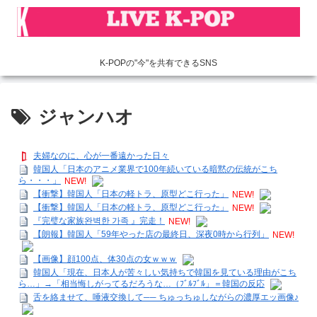
K-POPの"今"を共有できるSNS
ジャンハオ
夫婦なのに、心が一番遠かった日々
韓国人「日本のアニメ業界で100年続いている暗黙の伝統がこち
ら・・・」
NEW!
【衝撃】韓国人「日本の軽トラ、原型どこ行った」
NEW!
【衝撃】韓国人「日本の軽トラ、原型どこ行った」
NEW!
『完璧な家族완벽한 가족 』完走！
NEW!
【朗報】韓国人「59年やった店の最終日、深夜0時から行列」
NEW!
【画像】顔100点、体30点の女ｗｗｗ
韓国人「現在、日本人が苦々しい気持ちで韓国を見ている理由がこち
ら…」→「相当悔しがってるだろうな…（ﾌﾞﾙﾌﾞﾙ」＝韓国の反応
舌を絡ませて、唾液交換して── ちゅっちゅしながらの濃厚エッ画像♪