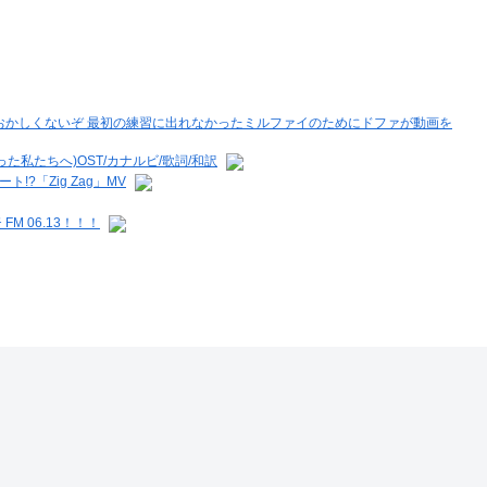
てもおかしくないぞ 最初の練習に出れなかったミルファイのためにドファが動画を
った私たちへ)OST/カナルビ/歌詞/和訳
!?「Zig Zag」MV
FM 06.13！！！