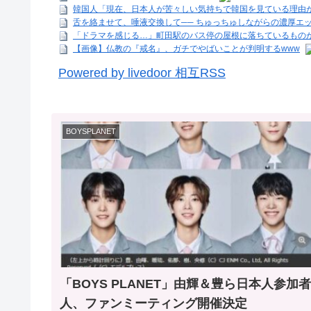
韓国人「現在、日本人が苦々しい気持ちで韓国を見ている理由がこ
舌を絡ませて、唾液交換して── ちゅっちゅしながらの濃厚エッ
「ドラマを感じる…」町田駅のバス停の屋根に落ちているものが
【画像】仏教の『戒名』、ガチでやばいことが判明するwww
Powered by livedoor 相互RSS
BOYSPLANET
「BOYS PLANET」由輝＆豊ら日本人参加者
人、ファンミーティング開催決定