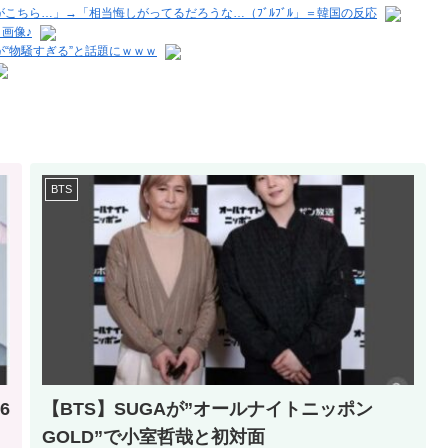
ちら…」→「相当悔しがってるだろうな…（ﾌﾞﾙﾌﾞﾙ」＝韓国の反応
画像♪
“物騒すぎる”と話題にｗｗｗ
BTS
6
【BTS】SUGAが”オールナイトニッポン
GOLD”で小室哲哉と初対面