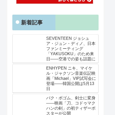
新着記事
SEVENTEEN ジョシュ
ア・ジュン・ディノ、日本
ファンミーティング
「YAKUSOKU」のため来
日——空港での姿も話題に
ENHYPEN ニキ、マイケ
ル・ジャクソン音楽伝記映
画「Michael」VIP試写会に
登場——韓国公開は5月13
日
パク・ボゴム、剣士に変身
——映画「刀、コドゥマク
ハンの剣」の初ティザーポ
スターが公開