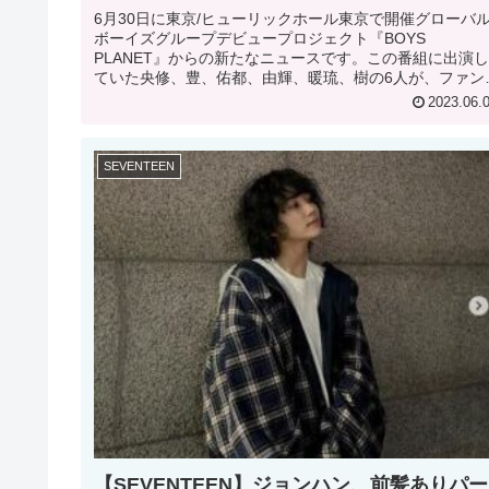
6月30日に東京/ヒューリックホール東京で開催グローバ
ボーイズグループデビュープロジェクト『BOYS
PLANET』からの新たなニュースです。この番組に出演し
ていた央修、豊、佑都、由輝、暖琉、樹の6人が、ファン
ーティングを開催することが...
2023.06.
SEVENTEEN
【SEVENTEEN】ジョンハン、前髪ありパー