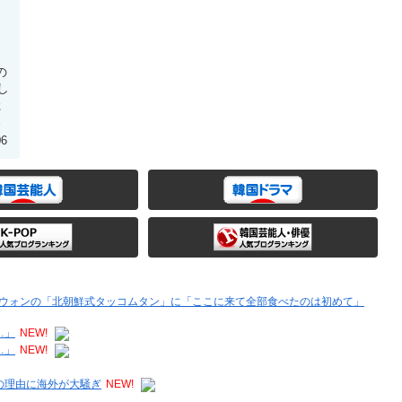
の
し
た
象
06
スンウォンの「北朝鮮式タッコムタン」に「ここに来て全部食べたのは初めて」
…」
NEW!
…」
NEW!
の理由に海外が大騒ぎ
NEW!