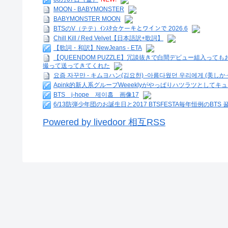
MOON - BABYMONSTER
BABYMONSTER MOON
BTSのV（テテ）ｲﾝｽﾀ☆ケーキとワインで 2026.6
Chill Kill / Red Velvet【日本語訳+歌詞】
【歌詞・和訳】NewJeans - ETA
【QUEENDOM PUZZLE】冗談抜きで白間デビュー組入っ
撮って送ってきてくれた
요즘 자꾸만 - キムヨハン(김요한) -아름다웠던 우리에게 (美しか
Apink的新人系グループWeeeklyがやっぱりハツラツとしてキュート
BTS j-hope 제이홉 画像17
6/13防弾少年団のお誕生日と2017 BTSFESTA毎年恒例のBTS 꿀 
Powered by livedoor 相互RSS