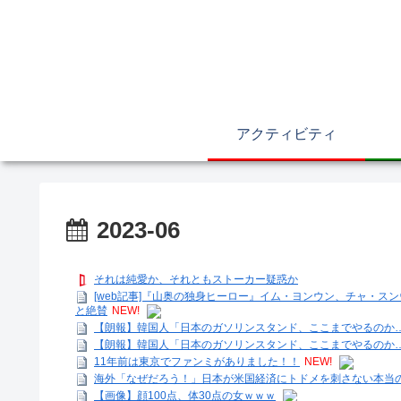
アクティビティ
2023-06
それは純愛か、それともストーカー疑惑か
[web記事]『山奥の独身ヒーロー』イム・ヨンウン、チャ・
と絶賛
NEW!
【朗報】韓国人「日本のガソリンスタンド、ここまでやるのか
【朗報】韓国人「日本のガソリンスタンド、ここまでやるのか
11年前は東京でファンミがありました！！
NEW!
海外「なぜだろう！」日本が米国経済にトドメを刺さない本当
【画像】顔100点、体30点の女ｗｗｗ