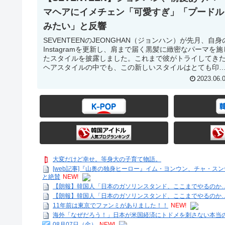
マヘアにイメチェン「可愛すぎ」「プードル
みたい」と反響
SEVENTEENのJEONGHAN（ジョンハン）が先月、自身
Instagramを更新し、肩まで届く黒髪に緻密なパーマを施
たスタイルを披露しました。これまで彼がトライしてき
ヘアスタイルの中でも、この新しいスタイルはとても印
的。以前の...
2023.06.
大変だけど幸せ。等身大の子育て物語。
[web記事]『山奥の独身ヒーロー』イム・ヨンウン、チャ・
と絶賛
NEW!
【朗報】韓国人「日本のガソリンスタンド、ここまでやるのか
【朗報】韓国人「日本のガソリンスタンド、ここまでやるのか
11年前は東京でファンミがありました！！
NEW!
海外「なぜだろう！」日本が米国経済にトドメを刺さない本当
08月07日（金）
NEW!