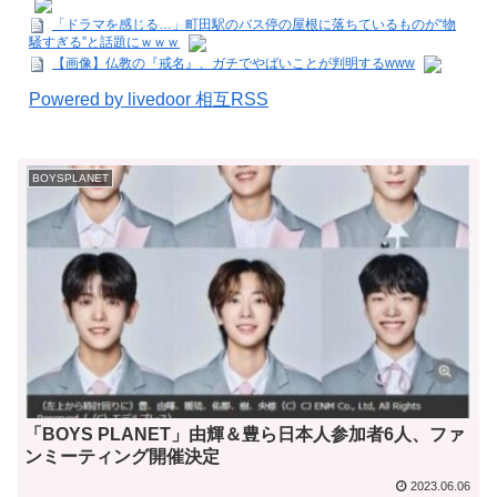
「ドラマを感じる…」町田駅のバス停の屋根に落ちているものが“物
騒すぎる”と話題にｗｗｗ
【画像】仏教の『戒名』、ガチでやばいことが判明するwww
Powered by livedoor 相互RSS
BOYSPLANET
「BOYS PLANET」由輝＆豊ら日本人参加者6人、ファ
ンミーティング開催決定
2023.06.06