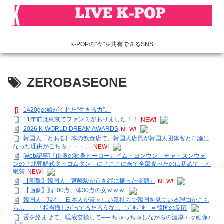
K-POPの"今"を共有できるSNS
ZEROBASEONE
1420gの娘がくれた“生きる力”。
11年前は東京でファンミがありました！！
NEW!
2026 K-WORLD DREAM AWARDS
NEW!
韓国人「とある日本の飲食店で、韓国人店員が韓国人団体客と口論に
なった理由がこちら・・・」
NEW!
[web記事]『山奥の独身ヒーロー』イム・ヨンウン、チャ・スンウォ
ンの「北朝鮮式タッコムタン」に「ここに来て全部食べたのは初めて」と
絶賛
NEW!
【衝撃】韓国人「宮崎駿が首を縦に振った金額」
NEW!
【画像】顔100点、体30点の女ｗｗｗ
韓国人「現在、日本人が苦々しい気持ちで韓国を見ている理由がこち
ら…」→「相当悔しがってるだろうな…（ﾌﾞﾙﾌﾞﾙ」＝韓国の反応
舌を絡ませて、唾液交換して── ちゅっちゅしながらの濃厚エッ画像♪