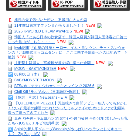
成長の先で気づいた想い、不器用な大人の恋
11年前は東京でファンミがありました！！
NEW!
2026 K-WORLD DREAM AWARDS
NEW!
韓国人「とある日本の飲食店で、韓国人店員が韓国人団体客と口論に
なった理由がこちら・・・」
NEW!
[web記事]『山奥の独身ヒーロー』イム・ヨンウン、チャ・スンウォ
ンの「北朝鮮式タッコムタン」に「ここに来て全部食べたのは初めて」と
絶賛
NEW!
【衝撃】韓国人「宮崎駿が首を縦に振った金額」
NEW!
MOON - BABYMONSTER
NEW!
08月06日（木）
BABYMONSTER MOON
BTSのV（テテ）ｲﾝｽﾀ☆ケーキとワインで 2026.6
Chill Kill / Red Velvet【日本語訳+歌詞】
【歌詞・和訳】NewJeans - ETA
【QUEENDOM PUZZLE】冗談抜きで白間デビュー組入ってもおかし
くないぞ 最初の練習に出れなかったミルファイのためにドファが動画を
撮って送ってきてくれた
요즘 자꾸만 - キムヨハン(김요한) -아름다웠던 우리에게 (美しかった私
たちへ)OST/カナルビ/歌詞/和訳
Apink的新人系グループWeeeklyがやっぱりハツラツとしてキュー
ト!?「Zig Zag」MV