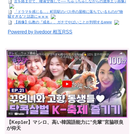
舌を絡ませて、唾液交換して── ちゅっちゅしながらの濃厚エッ画像♪
「ドラマを感じる…」町田駅のバス停の屋根に落ちているものが“物
騒すぎる”と話題にｗｗｗ
【画像】仏教の『戒名』、ガチでやばいことが判明するwww
Powered by livedoor 相互RSS
テレビ・ウェブ番組
【Kep1er】マシロ、高い韓国語能力に“先輩”宮脇咲良
が仰天