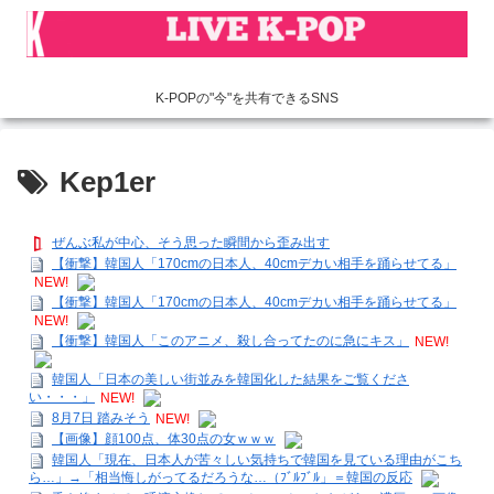
K-POPの"今"を共有できるSNS
Kep1er
ぜんぶ私が中心、そう思った瞬間から歪み出す
【衝撃】韓国人「170cmの日本人、40cmデカい相手を踊らせてる」
NEW!
【衝撃】韓国人「170cmの日本人、40cmデカい相手を踊らせてる」
NEW!
【衝撃】韓国人「このアニメ、殺し合ってたのに急にキス」
NEW!
韓国人「日本の美しい街並みを韓国化した結果をご覧くださ
い・・・」
NEW!
8月7日 踏みそう
NEW!
【画像】顔100点、体30点の女ｗｗｗ
韓国人「現在、日本人が苦々しい気持ちで韓国を見ている理由がこち
ら…」→「相当悔しがってるだろうな…（ﾌﾞﾙﾌﾞﾙ」＝韓国の反応