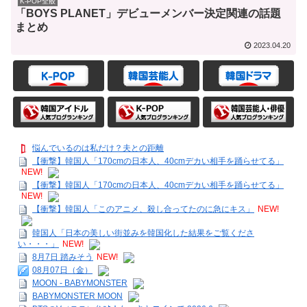
K-POP全般
「BOYS PLANET」デビューメンバー決定関連の話題
まとめ
2023.04.20
悩んでいるのは私だけ？夫との距離
【衝撃】韓国人「170cmの日本人、40cmデカい相手を踊らせてる」
NEW!
【衝撃】韓国人「170cmの日本人、40cmデカい相手を踊らせてる」
NEW!
【衝撃】韓国人「このアニメ、殺し合ってたのに急にキス」
NEW!
韓国人「日本の美しい街並みを韓国化した結果をご覧くださ
い・・・」
NEW!
8月7日 踏みそう
NEW!
08月07日（金）
MOON - BABYMONSTER
BABYMONSTER MOON