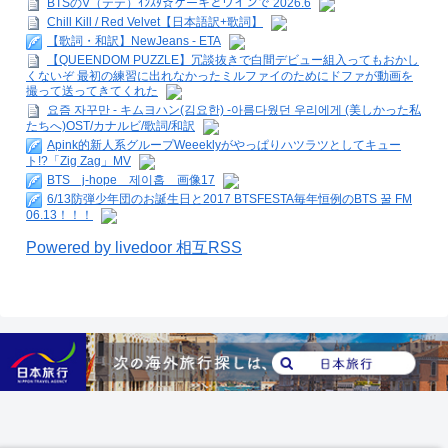
BTSのV（テテ）ｲﾝｽﾀ☆ケーキとワインで 2026.6
Chill Kill / Red Velvet【日本語訳+歌詞】
【歌詞・和訳】NewJeans - ETA
【QUEENDOM PUZZLE】冗談抜きで白間デビュー組入ってもおかし
くないぞ 最初の練習に出れなかったミルファイのためにドファが動画を
撮って送ってきてくれた
요즘 자꾸만 - キムヨハン(김요한) -아름다웠던 우리에게 (美しかった私
たちへ)OST/カナルビ/歌詞/和訳
Apink的新人系グループWeeeklyがやっぱりハツラツとしてキュー
ト!?「Zig Zag」MV
BTS j-hope 제이홉 画像17
6/13防弾少年団のお誕生日と2017 BTSFESTA毎年恒例のBTS 꿀 FM
06.13！！！
Powered by livedoor 相互RSS