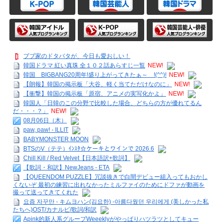
ブブ家のドタバタが、今日も愛おしい！
韓国ドラマ 紅い真珠 全１０２話あらすじ一覧
NEW!
韓国 BIGBANG20周年!盛り上がってきたぁ～ !(^^)!
NEW!
【朗報】韓国の掲示板「大谷、軽く当てただけなのに」
NEW!
【衝撃】韓国の掲示板「原宿、アニメの実写化かよ」
NEW!
韓国人「日韓のこの分野で比較した場合、どちらの方が優れてるん
だ・・・？」
NEW!
08月06日（木）
paw, paw! - ILLIT
BABYMONSTER MOON
BTSのV（テテ）ｲﾝｽﾀ☆ケーキとワインで 2026.6
Chill Kill / Red Velvet【日本語訳+歌詞】
【歌詞・和訳】NewJeans - ETA
【QUEENDOM PUZZLE】冗談抜きで白間デビュー組入ってもおかし
くないぞ 最初の練習に出れなかったミルファイのためにドファが動画を
撮って送ってきてくれた
요즘 자꾸만 - キムヨハン(김요한) -아름다웠던 우리에게 (美しかった私
たちへ)OST/カナルビ/歌詞/和訳
Apink的新人系グループWeeeklyがやっぱりハツラツとしてキュー