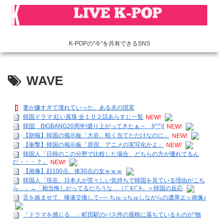
K-POPの"今"を共有できるSNS
WAVE
妻が嫌すぎて壊れていった、ある夫の現実
韓国ドラマ 紅い真珠 全１０２話あらすじ一覧
NEW!
韓国 BIGBANG20周年!盛り上がってきたぁ～ !(^^)!
NEW!
【朗報】韓国の掲示板「大谷、軽く当てただけなのに」
NEW!
【衝撃】韓国の掲示板「原宿、アニメの実写化かよ」
NEW!
韓国人「日韓のこの分野で比較した場合、どちらの方が優れてるん
だ・・・？」
NEW!
【画像】顔100点、体30点の女ｗｗｗ
韓国人「現在、日本人が苦々しい気持ちで韓国を見ている理由がこち
ら…」→「相当悔しがってるだろうな…（ﾌﾞﾙﾌﾞﾙ」＝韓国の反応
舌を絡ませて、唾液交換して── ちゅっちゅしながらの濃厚エッ画像♪
「ドラマを感じる…」町田駅のバス停の屋根に落ちているものが“物