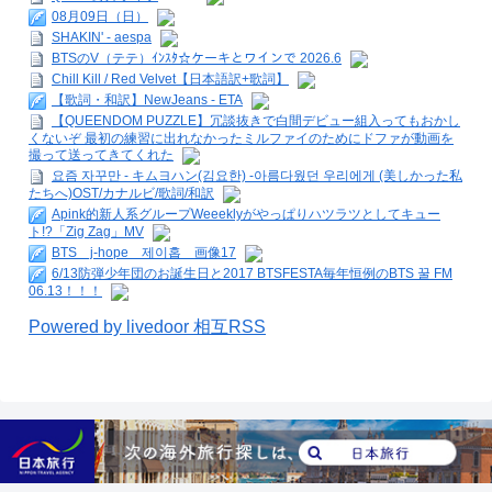
08月09日（日）
SHAKIN' - aespa
BTSのV（テテ）ｲﾝｽﾀ☆ケーキとワインで 2026.6
Chill Kill / Red Velvet【日本語訳+歌詞】
【歌詞・和訳】NewJeans - ETA
【QUEENDOM PUZZLE】冗談抜きで白間デビュー組入ってもおかし
くないぞ 最初の練習に出れなかったミルファイのためにドファが動画を
撮って送ってきてくれた
요즘 자꾸만 - キムヨハン(김요한) -아름다웠던 우리에게 (美しかった私
たちへ)OST/カナルビ/歌詞/和訳
Apink的新人系グループWeeeklyがやっぱりハツラツとしてキュー
ト!?「Zig Zag」MV
BTS j-hope 제이홉 画像17
6/13防弾少年団のお誕生日と2017 BTSFESTA毎年恒例のBTS 꿀 FM
06.13！！！
Powered by livedoor 相互RSS