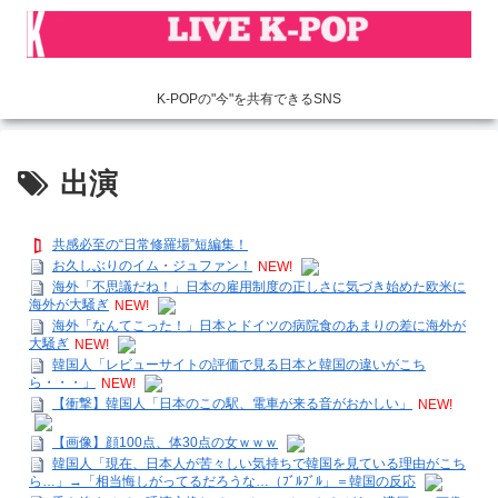
K-POPの"今"を共有できるSNS
出演
共感必至の“日常修羅場”短編集！
お久しぶりのイム・ジュファン！
NEW!
海外「不思議だね！」日本の雇用制度の正しさに気づき始めた欧米に
海外が大騒ぎ
NEW!
海外「なんてこった！」日本とドイツの病院食のあまりの差に海外が
大騒ぎ
NEW!
韓国人「レビューサイトの評価で見る日本と韓国の違いがこち
ら・・・」
NEW!
【衝撃】韓国人「日本のこの駅、電車が来る音がおかしい」
NEW!
【画像】顔100点、体30点の女ｗｗｗ
韓国人「現在、日本人が苦々しい気持ちで韓国を見ている理由がこち
ら…」→「相当悔しがってるだろうな…（ﾌﾞﾙﾌﾞﾙ」＝韓国の反応