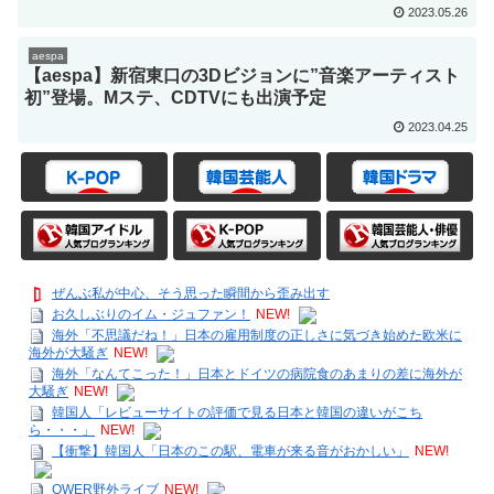
2023.05.26
aespa
【aespa】新宿東口の3Dビジョンに”音楽アーティスト
初”登場。Mステ、CDTVにも出演予定
2023.04.25
ぜんぶ私が中心、そう思った瞬間から歪み出す
お久しぶりのイム・ジュファン！
NEW!
海外「不思議だね！」日本の雇用制度の正しさに気づき始めた欧米に
海外が大騒ぎ
NEW!
海外「なんてこった！」日本とドイツの病院食のあまりの差に海外が
大騒ぎ
NEW!
韓国人「レビューサイトの評価で見る日本と韓国の違いがこち
ら・・・」
NEW!
【衝撃】韓国人「日本のこの駅、電車が来る音がおかしい」
NEW!
QWER野外ライブ
NEW!