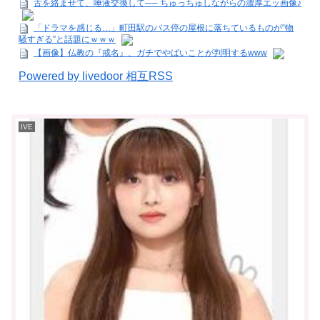
舌を絡ませて、唾液交換して── ちゅっちゅしながらの濃厚エッ画像♪
「ドラマを感じる…」町田駅のバス停の屋根に落ちているものが“物
騒すぎる”と話題にｗｗｗ
【画像】仏教の『戒名』、ガチでやばいことが判明するwww
Powered by livedoor 相互RSS
IVE