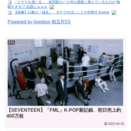
「ドラマを感じる…」町田駅のバス停の屋根に落ちているものが“物
騒すぎる”と話題にｗｗｗ
【画像】仏教の『戒名』、ガチでやばいことが判明するwww
Powered by livedoor 相互RSS
BTS
【SEVENTEEN】「FML」K-POP新記録、初日売上約
400万枚
2023.04.25