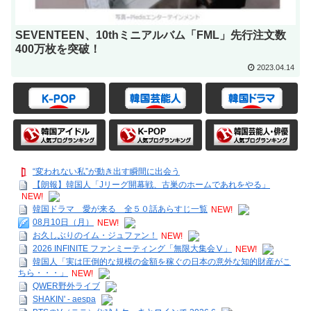
SEVENTEEN、10thミニアルバム「FML」先行注文数
400万枚を突破！
2023.04.14
“変われない私”が動き出す瞬間に出会う
【朗報】韓国人「Jリーグ開幕戦、古巣のホームであれをやる」
NEW!
韓国ドラマ 愛が来る 全５０話あらすじ一覧
NEW!
08月10日（月）
NEW!
お久しぶりのイム・ジュファン！
NEW!
2026 INFINITE ファンミーティング「無限大集会Ⅴ」
NEW!
韓国人「実は圧倒的な規模の金額を稼ぐの日本の意外な知的財産がこ
ちら・・・」
NEW!
QWER野外ライブ
SHAKIN' - aespa