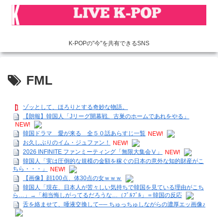
K-POPの"今"を共有できるSNS
FML
ゾッとして、ほろりとする奇妙な物語。
【朗報】韓国人「Jリーグ開幕戦、古巣のホームであれをやる」
NEW!
韓国ドラマ 愛が来る 全５０話あらすじ一覧
NEW!
お久しぶりのイム・ジュファン！
NEW!
2026 INFINITE ファンミーティング「無限大集会Ⅴ」
NEW!
韓国人「実は圧倒的な規模の金額を稼ぐの日本の意外な知的財産がこ
ちら・・・」
NEW!
【画像】顔100点、体30点の女ｗｗｗ
韓国人「現在、日本人が苦々しい気持ちで韓国を見ている理由がこち
ら…」→「相当悔しがってるだろうな…（ﾌﾞﾙﾌﾞﾙ」＝韓国の反応
舌を絡ませて、唾液交換して── ちゅっちゅしながらの濃厚エッ画像♪