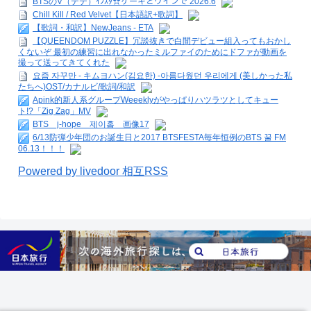
BTSのV（テテ）ｲﾝｽﾀ☆ケーキとワインで 2026.6
Chill Kill / Red Velvet【日本語訳+歌詞】
【歌詞・和訳】NewJeans - ETA
【QUEENDOM PUZZLE】冗談抜きで白間デビュー組入ってもおかし
くないぞ 最初の練習に出れなかったミルファイのためにドファが動画を
撮って送ってきてくれた
요즘 자꾸만 - キムヨハン(김요한) -아름다웠던 우리에게 (美しかった私
たちへ)OST/カナルビ/歌詞/和訳
Apink的新人系グループWeeeklyがやっぱりハツラツとしてキュー
ト!?「Zig Zag」MV
BTS j-hope 제이홉 画像17
6/13防弾少年団のお誕生日と2017 BTSFESTA毎年恒例のBTS 꿀 FM
06.13！！！
Powered by livedoor 相互RSS