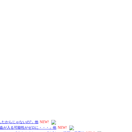
したからじゃないの?」他
NEW!
血が入る可能性がゼロに・・・」他
NEW!