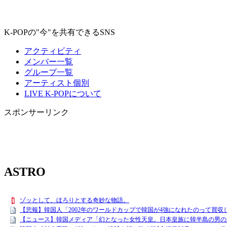
K-POPの"今"を共有できるSNS
アクティビティ
メンバー一覧
グループ一覧
アーティスト個別
LIVE K-POPについて
スポンサーリンク
ASTRO
ゾッとして、ほろりとする奇妙な物語。
【悲報】韓国人「2002年のワールドカップで韓国が4強になれたのって買収
【ニュース】韓国メディア「幻となった女性天皇。日本皇族に韓半島の男の