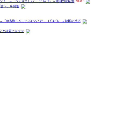
ン！」→「うらやましい…（ﾌﾞﾙﾌﾞﾙ」＝韓国の反応他
NEW!
窓会〜」を開催
「相当悔しがってるだろうな…（ﾌﾞﾙﾌﾞﾙ」＝韓国の反応
”と話題にｗｗｗ