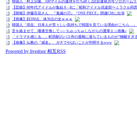
韓国人「村上宗隆、100マイルの速球を打ち砕く2試合連発26号ソロホームラ
【芸能】80年代アイドルが集結 8・8に「昭和アイドル倶楽部〜ミラクル同
【朗報】伊藤百花さん、『鬼滅の刃』『ONE PIECE』関連CMに出演
【画像】顔100点、体30点の女ｗｗｗ
韓国人「現在、日本人が苦々しい気持ちで韓国を見ている理由がこちら…」→
舌を絡ませて、唾液交換して── ちゅっちゅしながらの濃厚エッ画像♪
「ドラマを感じる…」町田駅のバス停の屋根に落ちているものが“物騒すぎる
【画像】仏教の『戒名』、ガチでやばいことが判明するwww
Powered by livedoor 相互RSS