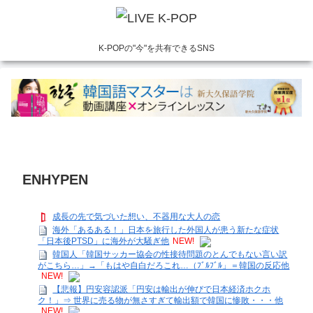
K-POPの"今"を共有できるSNS
ENHYPEN
成長の先で気づいた想い、不器用な大人の恋
海外「あるある！」日本を旅行した外国人が患う新たな症状
「日本後PTSD」に海外が大騒ぎ他
NEW!
韓国人「韓国サッカー協会の性接待問題のとんでもない言い訳
がこちら…」→「もはや自白だろこれ…（ﾌﾞﾙﾌﾞﾙ」＝韓国の反応他
NEW!
【悲報】円安容認派「円安は輸出が伸びで日本経済ホクホ
ク！」⇒ 世界に売る物が無さすぎて輸出額で韓国に惨敗・・・他
NEW!