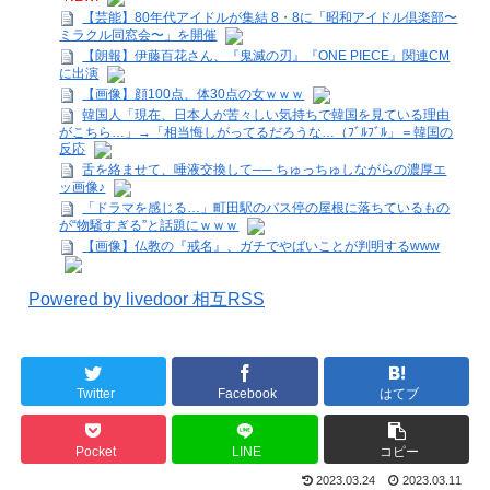
【芸能】80年代アイドルが集結 8・8に「昭和アイドル倶楽部〜
ミラクル同窓会〜」を開催
【朗報】伊藤百花さん、『鬼滅の刃』『ONE PIECE』関連CM
に出演
【画像】顔100点、体30点の女ｗｗｗ
韓国人「現在、日本人が苦々しい気持ちで韓国を見ている理由
がこちら…」→「相当悔しがってるだろうな…（ﾌﾞﾙﾌﾞﾙ」＝韓国の
反応
舌を絡ませて、唾液交換して── ちゅっちゅしながらの濃厚エ
ッ画像♪
「ドラマを感じる…」町田駅のバス停の屋根に落ちているもの
が“物騒すぎる”と話題にｗｗｗ
【画像】仏教の『戒名』、ガチでやばいことが判明するwww
Powered by livedoor 相互RSS
Twitter
Facebook
はてブ
Pocket
LINE
コピー
2023.03.24
2023.03.11