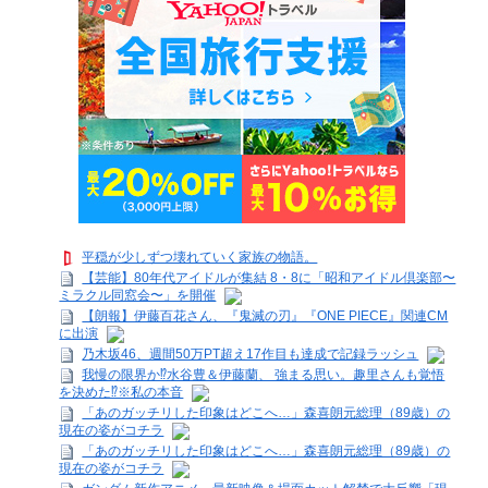
平穏が少しずつ壊れていく家族の物語。
【芸能】80年代アイドルが集結 8・8に「昭和アイドル倶楽部〜
ミラクル同窓会〜」を開催
【朗報】伊藤百花さん、『鬼滅の刃』『ONE PIECE』関連CM
に出演
乃木坂46、週間50万PT超え17作目も達成で記録ラッシュ
我慢の限界か⁉水谷豊＆伊藤蘭、 強まる思い。趣里さんも覚悟
を決めた⁉※私の本音
「あのガッチリした印象はどこへ…」森喜朗元総理（89歳）の
現在の姿がコチラ
「あのガッチリした印象はどこへ…」森喜朗元総理（89歳）の
現在の姿がコチラ