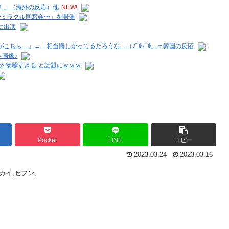
！」（海外の反応）他
NEW!
〜ミラクル同窓会〜」を開催
に出演
こちら…」→「相当悔しがってるだろうな…（ﾌﾞﾙﾌﾞﾙ」＝韓国の反応
ッ画像♪
“物騒すぎる”と話題にｗｗｗ
Pocket
LINE
コピー
2023.03.24
2023.03.16
カイ,セフン,