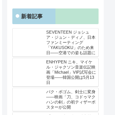
新着記事
SEVENTEEN ジョシュ
ア・ジュン・ディノ、日本
ファンミーティング
「YAKUSOKU」のため来
日——空港での姿も話題に
ENHYPEN ニキ、マイケ
ル・ジャクソン音楽伝記映
画「Michael」VIP試写会に
登場——韓国公開は5月13
日
パク・ボゴム、剣士に変身
——映画「刀、コドゥマク
ハンの剣」の初ティザーポ
スターが公開