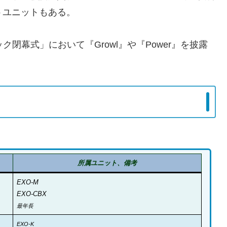
いうユニットもある。
ック閉幕式」において『Growl』や『Power』を披露
所属ユニット、備考
EXO-M
EXO-CBX
最年長
EXO-K