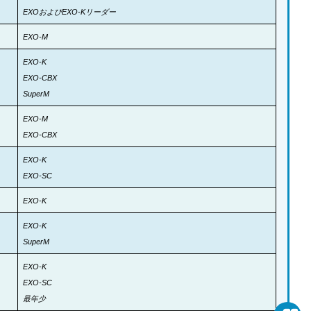
EXOおよびEXO-Kリーダー
EXO-M
EXO-K
EXO-CBX
SuperM
EXO-M
EXO-CBX
EXO-K
EXO-SC
EXO-K
EXO-K
SuperM
EXO-K
EXO-SC
最年少