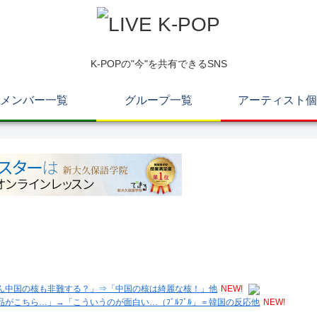
K-POPの"今"を共有できるSNS
メンバー一覧
グループ一覧
アーティスト個
ん中国の核も非難する？」⇒「中国の核は綺麗な核！」他
NEW!
がこちら…」→「こういうのが面白い…（ﾌﾞﾙﾌﾞﾙ」＝韓国の反応他
NEW!