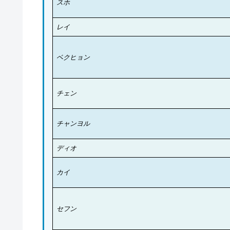
スホ
レイ
ベクヒョン
チェン
チャンヨル
ディオ
カイ
セフン