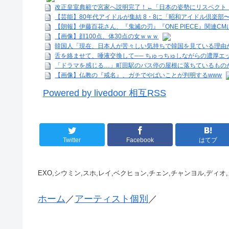
改正皇室典範で宮家へ説明完了！←「日本の姿勢にリスペクト
【芸能】80年代アイドルが集結 8・8に「昭和アイドル倶楽部
【朗報】伊藤百花さん、『鬼滅の刃』『ONE PIECE』関連CM
【画像】顔100点、体30点の女ｗｗｗ
韓国人「現在、日本人が苦々しい気持ちで韓国を見ている理由が
舌を絡ませて、唾液交換して── ちゅっちゅしながらの濃厚エ
「ドラマを感じる…」町田駅のバス停の屋根に落ちているものが
【画像】仏教の『戒名』、ガチでやばいことが判明するwww
Powered by livedoor 相互RSS
Twitter
Facebook
はてブ
EXO,シウミン,スホ,レイ,ベクヒョン,チェン,チャンヨル,ディオ,
ホーム
／
アーティスト個別
／