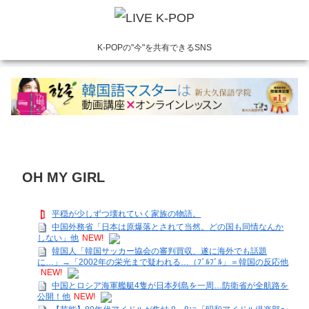
K-POPの"今"を共有できるSNS
OH MY GIRL
平穏が少しずつ壊れていく家族の物語。
中国外務省「日本は原爆落とされて当然。どの国も同情なんか
しない」他
NEW!
韓国人「韓国サッカー協会の審判買収、遂に海外でも話題
に…」→「2002年の栄光まで疑われる…（ﾌﾞﾙﾌﾞﾙ」＝韓国の反応他
NEW!
中国とロシア海軍艦艇4隻が日本列島を一周…防衛省が全航路を
公開！他
NEW!