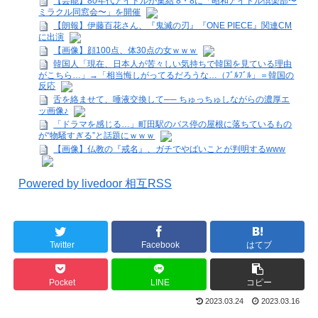
【芸能】80年代アイドルが集結 8・8に「昭和アイドル倶楽部〜
ミラクル同窓会〜」を開催
【朗報】伊藤百花さん、『鬼滅の刃』『ONE PIECE』関連CM
に出演
【画像】顔100点、体30点の女ｗｗｗ
韓国人「現在、日本人が苦々しい気持ちで韓国を見ている理由
がこちら…」→「相当悔しがってるだろうな…（ﾌﾞﾙﾌﾞﾙ」＝韓国の
反応
舌を絡ませて、唾液交換して── ちゅっちゅしながらの濃厚エ
ッ画像♪
「ドラマを感じる…」町田駅のバス停の屋根に落ちているもの
が“物騒すぎる”と話題にｗｗｗ
【画像】仏教の『戒名』、ガチでやばいことが判明するwww
Powered by livedoor 相互RSS
Twitter
Facebook
はてブ
Pocket
LINE
コピー
2023.03.24
2023.03.16