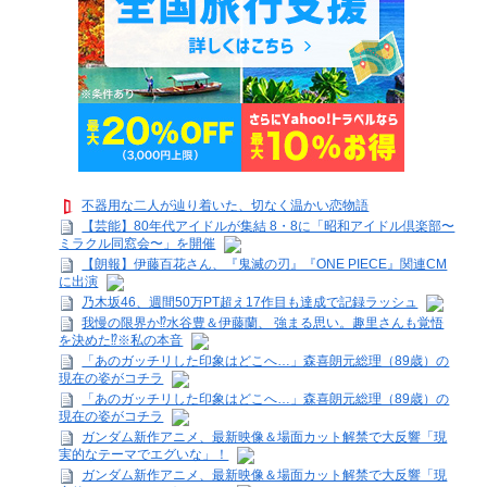
不器用な二人が辿り着いた、切なく温かい恋物語
【芸能】80年代アイドルが集結 8・8に「昭和アイドル倶楽部〜
ミラクル同窓会〜」を開催
【朗報】伊藤百花さん、『鬼滅の刃』『ONE PIECE』関連CM
に出演
乃木坂46、週間50万PT超え17作目も達成で記録ラッシュ
我慢の限界か⁉水谷豊＆伊藤蘭、 強まる思い。趣里さんも覚悟
を決めた⁉※私の本音
「あのガッチリした印象はどこへ…」森喜朗元総理（89歳）の
現在の姿がコチラ
「あのガッチリした印象はどこへ…」森喜朗元総理（89歳）の
現在の姿がコチラ
ガンダム新作アニメ、最新映像＆場面カット解禁で大反響「現
実的なテーマでエグいな」！
ガンダム新作アニメ、最新映像＆場面カット解禁で大反響「現