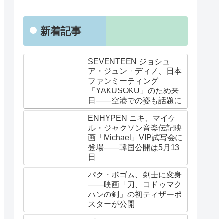
新着記事
SEVENTEEN ジョシュ
ア・ジュン・ディノ、日本
ファンミーティング
「YAKUSOKU」のため来
日——空港での姿も話題に
ENHYPEN ニキ、マイケ
ル・ジャクソン音楽伝記映
画「Michael」VIP試写会に
登場——韓国公開は5月13
日
パク・ボゴム、剣士に変身
——映画「刀、コドゥマク
ハンの剣」の初ティザーポ
スターが公開