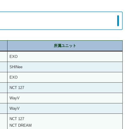
所属ユニット
EXO
SHINee
EXO
NCT 127
WayV
WayV
NCT 127
NCT DREAM