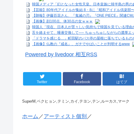
韓国メディア「幻となった女性天皇。日本皇族に韓半島の男の
【芸能】80年代アイドルが集結 8・8に「昭和アイドル倶楽部
【朗報】伊藤百花さん、『鬼滅の刃』『ONE PIECE』関連CM
【画像】顔100点、体30点の女ｗｗｗ
韓国人「現在、日本人が苦々しい気持ちで韓国を見ている理由が
舌を絡ませて、唾液交換して── ちゅっちゅしながらの濃厚エ
「ドラマを感じる…」町田駅のバス停の屋根に落ちているものが
【画像】仏教の『戒名』、ガチでやばいことが判明するwww
Powered by livedoor 相互RSS
Twitter
Facebook
はてブ
SuperM,ベクヒョン,テミン,カイ,テヨン,テン,ルーカス,マーク
ホーム
／
アーティスト個別
／