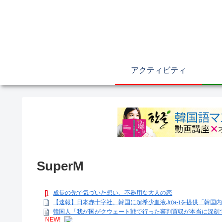
アクティビティ
SuperM
成長の先で気づいた想い、不器用な大人の恋
【速報】日本赤十字社、韓国に超希少血液Jr(a-)を提供「韓
韓国人「我が国がクウェート戦で行った審判買収が本当に深刻で
NEW!