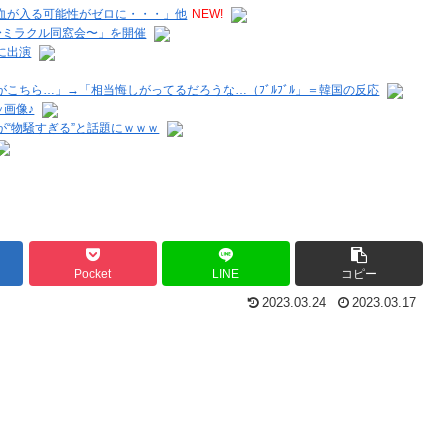
血が入る可能性がゼロに・・・」他
NEW!
〜ミラクル同窓会〜」を開催
に出演
こちら…」→「相当悔しがってるだろうな…（ﾌﾞﾙﾌﾞﾙ」＝韓国の反応
ッ画像♪
“物騒すぎる”と話題にｗｗｗ
Pocket
LINE
コピー
2023.03.24
2023.03.17