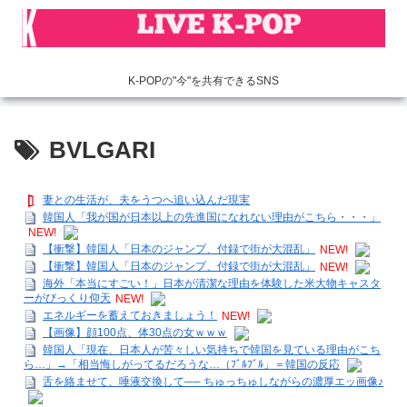
K-POPの"今"を共有できるSNS
BVLGARI
妻との生活が、夫をうつへ追い込んだ現実
韓国人「我が国が日本以上の先進国になれない理由がこちら・・・」
NEW!
【衝撃】韓国人「日本のジャンプ、付録で街が大混乱」
NEW!
【衝撃】韓国人「日本のジャンプ、付録で街が大混乱」
NEW!
海外「本当にすごい！」日本が清潔な理由を体験した米大物キャスタ
ーがびっくり仰天
NEW!
エネルギーを蓄えておきましょう！
NEW!
【画像】顔100点、体30点の女ｗｗｗ
韓国人「現在、日本人が苦々しい気持ちで韓国を見ている理由がこち
ら…」→「相当悔しがってるだろうな…（ﾌﾞﾙﾌﾞﾙ」＝韓国の反応
舌を絡ませて、唾液交換して── ちゅっちゅしながらの濃厚エッ画像♪