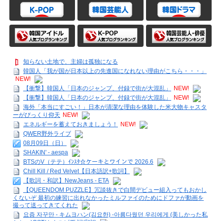
知らない土地で、主婦は孤独になる
韓国人「我が国が日本以上の先進国になれない理由がこちら・・・」
NEW!
【衝撃】韓国人「日本のジャンプ、付録で街が大混乱」
NEW!
【衝撃】韓国人「日本のジャンプ、付録で街が大混乱」
NEW!
海外「本当にすごい！」日本が清潔な理由を体験した米大物キャスタ
ーがびっくり仰天
NEW!
エネルギーを蓄えておきましょう！
NEW!
QWER野外ライブ
08月09日（日）
SHAKIN' - aespa
BTSのV（テテ）ｲﾝｽﾀ☆ケーキとワインで 2026.6
Chill Kill / Red Velvet【日本語訳+歌詞】
【歌詞・和訳】NewJeans - ETA
【QUEENDOM PUZZLE】冗談抜きで白間デビュー組入ってもおかし
くないぞ 最初の練習に出れなかったミルファイのためにドファが動画を
撮って送ってきてくれた
요즘 자꾸만 - キムヨハン(김요한) -아름다웠던 우리에게 (美しかった私