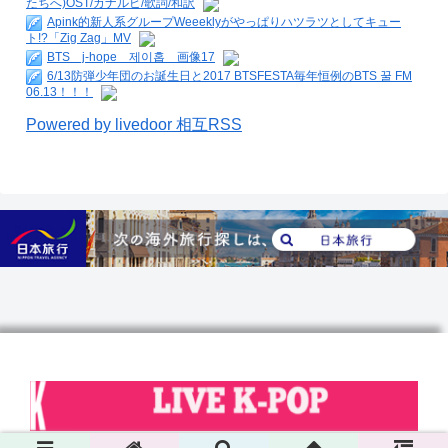
たちへ)OST/カナルビ/歌詞/和訳
Apink的新人系グループWeeeklyがやっぱりハツラツとしてキュー
ト!?「Zig Zag」MV
BTS j-hope 제이홉 画像17
6/13防弾少年団のお誕生日と2017 BTSFESTA毎年恒例のBTS 꿀 FM
06.13！！！
Powered by livedoor 相互RSS