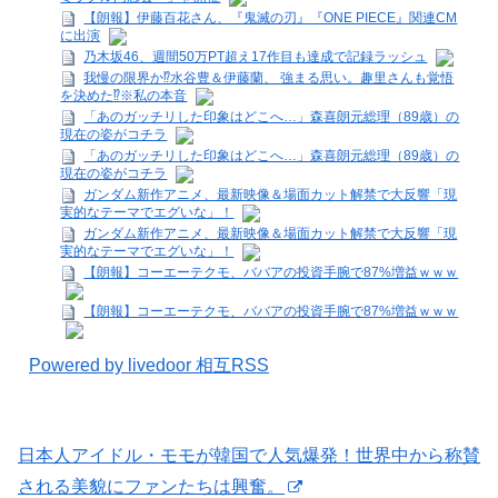
【朗報】伊藤百花さん、『鬼滅の刃』『ONE PIECE』関連CM
に出演
乃木坂46、週間50万PT超え17作目も達成で記録ラッシュ
我慢の限界か⁉水谷豊＆伊藤蘭、 強まる思い。趣里さんも覚悟
を決めた⁉※私の本音
「あのガッチリした印象はどこへ…」森喜朗元総理（89歳）の
現在の姿がコチラ
「あのガッチリした印象はどこへ…」森喜朗元総理（89歳）の
現在の姿がコチラ
ガンダム新作アニメ、最新映像＆場面カット解禁で大反響「現
実的なテーマでエグいな」！
ガンダム新作アニメ、最新映像＆場面カット解禁で大反響「現
実的なテーマでエグいな」！
【朗報】コーエーテクモ、ババアの投資手腕で87%増益ｗｗｗ
【朗報】コーエーテクモ、ババアの投資手腕で87%増益ｗｗｗ
Powered by livedoor 相互RSS
日本人アイドル・モモが韓国で人気爆発！世界中から称賛
される美貌にファンたちは興奮。