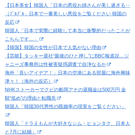
【日本美女】韓国人「日本の悪役お姉さんが美し過ぎる‥
（ﾌﾞﾙﾌﾞﾙ」日本で一番美しい悪役をご覧ください 韓国の
反応
韓国人「日本で実際に経験して本当に衝撃的だったことが
こちらです…」
【韓国】韓国の女性が日本で人気がない理由
【芸能】タッキー退社“最後のひと押し”にBBC報道説…ジ
ャニーズ事務所は性被害疑惑調査で自浄なるか
海外「良いアイデア！」日本の空港にある部屋に海外興味
津々！（海外の反応）
NHKストーカーでクビの船岡アナの退職金は500万円 金
額“低め”の理由と転職先
韓国人「韓国30代男性の既婚率の現実をご覧ください」
韓国人「ドラえもんが大好きなシム・ヒョンタク、日本人
と7月に結婚」