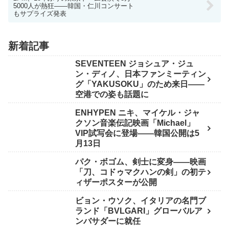
5000人が熱狂——韓国・仁川コンサート
もサプライズ発表
新着記事
SEVENTEEN ジョシュア・ジュ
ン・ディノ、日本ファンミーティン
グ「YAKUSOKU」のため来日——
空港での姿も話題に
ENHYPEN ニキ、マイケル・ジャ
クソン音楽伝記映画「Michael」
VIP試写会に登場——韓国公開は5
月13日
パク・ボゴム、剣士に変身——映画
「刀、コドゥマクハンの剣」の初テ
ィザーポスターが公開
ビョン・ウソク、イタリアの名門ブ
ランド「BVLGARI」グローバルア
ンバサダーに就任