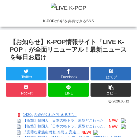
K-POPの"今"を共有できるSNS
【お知らせ】K-POP情報サイト「LIVE K-
POP」が全面リニューアル！最新ニュース
を毎日お届け
Twitter
Facebook
はてブ
Pocket
LINE
コピー
2026.05.12
1420gの娘がくれた“生きる力”。
【衝撃】韓国人「日本の軽トラ、原型どこ行った」
NEW!
【衝撃】韓国人「日本の軽トラ、原型どこ行った」
NEW!
『完璧な家族완벽한 가족 』完走！
NEW!