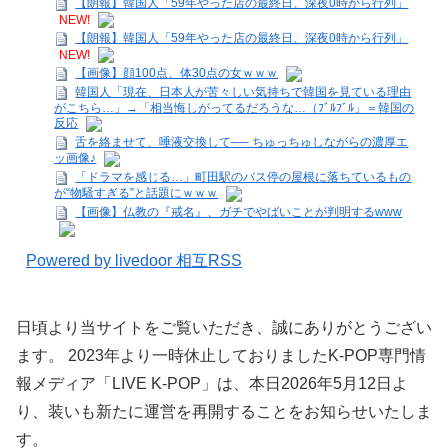
【朗報】韓国人「59年やった店の最終日、深夜0時から行列」
NEW!
【朗報】韓国人「59年やった店の最終日、深夜0時から行列」
NEW!
【画像】顔100点、体30点の女ｗｗｗ
韓国人「現在、日本人が苦々しい気持ちで韓国を見ている理由
がこちら…」→「相当悔しがってるだろうな…（ﾌﾞﾙﾌﾞﾙ」＝韓国の
反応
舌を絡ませて、唾液交換して── ちゅっちゅしながらの濃厚エ
ッ画像♪
「ドラマを感じる…」町田駅のバス停の屋根に落ちているもの
が“物騒すぎる”と話題にｗｗｗ
【画像】仏教の『戒名』、ガチでやばいことが判明するwww
Powered by livedoor 相互RSS
日頃より当サイトをご覧いただき、誠にありがとうござい
ます。 2023年より一時休止しておりましたK-POP専門情
報メディア「LIVE K-POP」は、本日2026年5月12日よ
り、装いも新たに運営を再開することをお知らせいたしま
す。