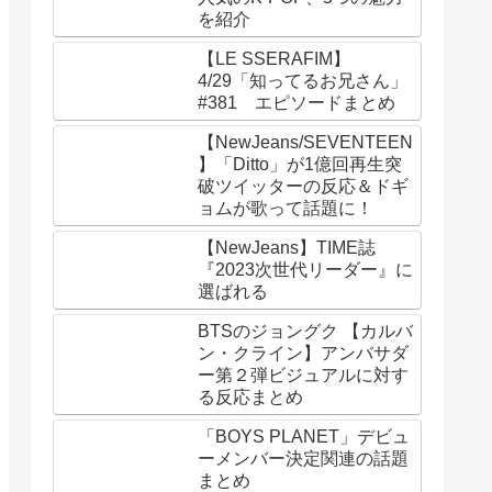
を紹介
【LE SSERAFIM】
4/29「知ってるお兄さん」
#381 エピソードまとめ
【NewJeans/SEVENTEEN
】「Ditto」が1億回再生突
破ツイッターの反応＆ドギ
ョムが歌って話題に！
【NewJeans】TIME誌
『2023次世代リーダー』に
選ばれる
BTSのジョングク 【カルバ
ン・クライン】アンバサダ
ー第２弾ビジュアルに対す
る反応まとめ
「BOYS PLANET」デビュ
ーメンバー決定関連の話題
まとめ