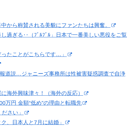
界中から称賛される美貌にファンたちは興奮。
過ぎる‥（ﾌﾞﾙﾌﾞﾙ」日本で一番美しい悪役をご覧
だったことがこちらです…」
BC報道説…ジャニーズ事務所は性被害疑惑調査で自浄
屋に海外興味津々！（海外の反応）
0万円 金額“低め”の理由と転職先
ください」
ク、日本人と7月に結婚」