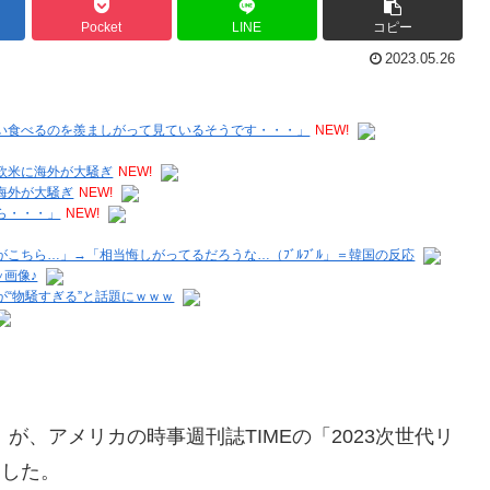
Pocket
LINE
コピー
2023.05.26
い食べるのを羨ましがって見ているそうです・・・」
NEW!
欧米に海外が大騒ぎ
NEW!
海外が大騒ぎ
NEW!
ら・・・」
NEW!
こちら…」→「相当悔しがってるだろうな…（ﾌﾞﾙﾌﾞﾙ」＝韓国の反応
ッ画像♪
“物騒すぎる”と話題にｗｗｗ
）が、アメリカの時事週刊誌TIMEの「2023次世代リ
れました。