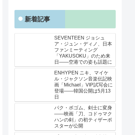
新着記事
SEVENTEEN ジョシュ
ア・ジュン・ディノ、日本
ファンミーティング
「YAKUSOKU」のため来
日——空港での姿も話題に
ENHYPEN ニキ、マイケ
ル・ジャクソン音楽伝記映
画「Michael」VIP試写会に
登場——韓国公開は5月13
日
パク・ボゴム、剣士に変身
——映画「刀、コドゥマク
ハンの剣」の初ティザーポ
スターが公開