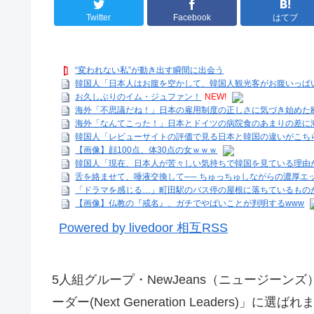
Twitter
Facebook
はてブ
“変われない私”が動き出す瞬間に出会う
韓国人「日本人はお腹を空かして、韓国人観光客がお腹いっぱ
お久しぶりのイム・ジュファン！
NEW!
海外「不思議だね！」日本の雇用制度の正しさに気づき始めた
海外「なんてこった！」日本とドイツの病院食のあまりの差に
韓国人「レビューサイトの評価で見る日本と韓国の違いがこち
【画像】顔100点、体30点の女ｗｗｗ
韓国人「現在、日本人が苦々しい気持ちで韓国を見ている理由が
舌を絡ませて、唾液交換して── ちゅっちゅしながらの濃厚エ
「ドラマを感じる…」町田駅のバス停の屋根に落ちているものが
【画像】仏教の『戒名』、ガチでやばいことが判明するwww
Powered by livedoor 相互RSS
5人組グループ・NewJeans（ニュージーンズ
ーダー(Next Generation Leaders)」に選ば