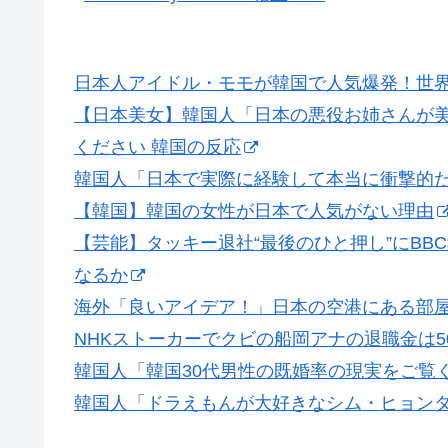
日本人アイドル・モモが韓国で人気爆発！世
【日本美女】韓国人「日本の悪役お姉さんが美し
ください 韓国の反応
韓国人「日本で実際に経験して本当に衝撃的
【韓国】韓国の女性が日本で人気がない理由
【芸能】タッキー退社“最後のひと押し”にB
なるか
海外「良いアイデア！」日本の空港にある部
NHKストーカーでクビの船岡アナの退職金は50
韓国人「韓国30代男性の既婚率の現実をご覧
韓国人「ドラえもんが大好きなシム・ヒョンタ