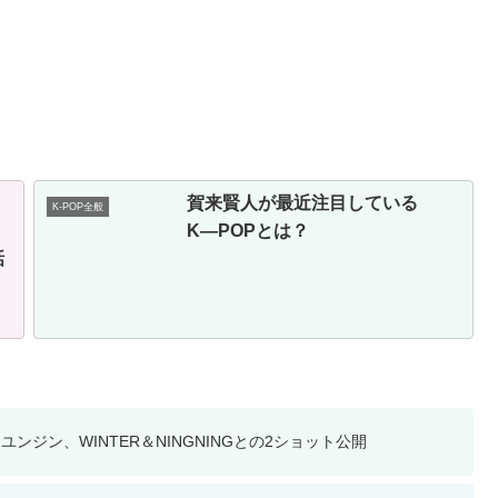
賀来賢人が最近注目している
K-POP全般
ッ
K―POPとは？
話
 ホ・ユンジン、WINTER＆NINGNINGとの2ショット公開