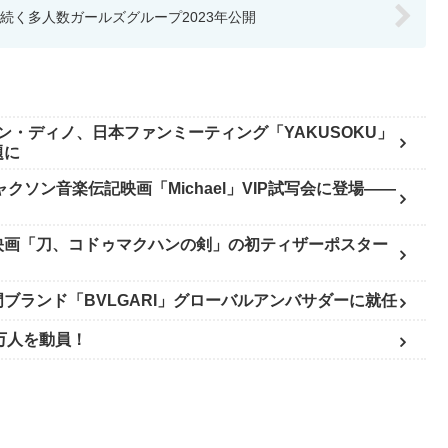
aに続く多人数ガールズグループ2023年公開
ジュン・ディノ、日本ファンミーティング「YAKUSOKU」
題に
ャクソン音楽伝記映画「Michael」VIP試写会に登場——
映画「刀、コドゥマクハンの剣」の初ティザーポスター
ブランド「BVLGARI」グローバルアンバサダーに就任
万人を動員！