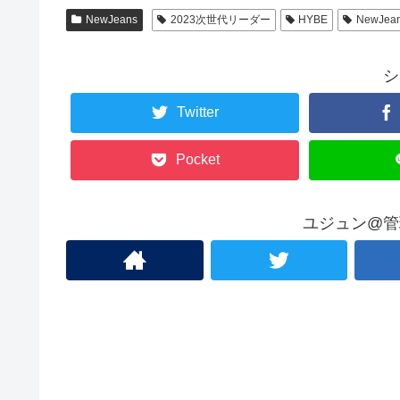
NewJeans
2023次世代リーダー
HYBE
NewJea
シ
Twitter
Pocket
ユジュン@管