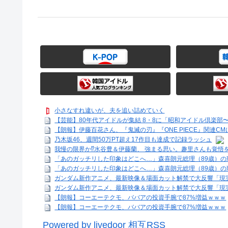
小さなすれ違いが、夫を追い詰めていく
【芸能】80年代アイドルが集結 8・8に「昭和アイドル倶楽部
【朗報】伊藤百花さん、『鬼滅の刃』『ONE PIECE』関連CM
乃木坂46、週間50万PT超え17作目も達成で記録ラッシュ
我慢の限界か⁉水谷豊＆伊藤蘭、 強まる思い。趣里さんも覚悟
「あのガッチリした印象はどこへ…」森喜朗元総理（89歳）の
「あのガッチリした印象はどこへ…」森喜朗元総理（89歳）の
ガンダム新作アニメ、最新映像＆場面カット解禁で大反響「現
ガンダム新作アニメ、最新映像＆場面カット解禁で大反響「現
【朗報】コーエーテクモ、ババアの投資手腕で87%増益ｗｗｗ
【朗報】コーエーテクモ、ババアの投資手腕で87%増益ｗｗｗ
Powered by livedoor 相互RSS