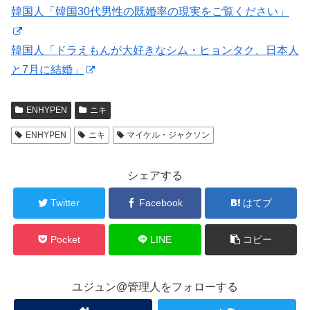
韓国人「韓国30代男性の既婚率の現実をご覧ください」
韓国人「ドラえもんが大好きなシム・ヒョンタク、日本人
と7月に結婚」
ENHYPEN
ニキ
ENHYPEN
ニキ
マイケル・ジャクソン
シェアする
Twitter
Facebook
はてブ
Pocket
LINE
コピー
ユジュン@管理人をフォローする