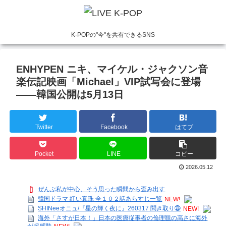
K-POPの"今"を共有できるSNS
ENHYPEN ニキ、マイケル・ジャクソン音
楽伝記映画「Michael」VIP試写会に登場
——韓国公開は5月13日
Twitter
Facebook
はてブ
Pocket
LINE
コピー
2026.05.12
ぜんぶ私が中心、そう思った瞬間から歪み出す
韓国ドラマ 紅い真珠 全１０２話あらすじ一覧
NEW!
SHINeeオニュ/『星の輝く夜に』260317 聞き取り㉘
NEW!
海外「さすが日本！」日本の医療従事者の倫理観の高さに海外