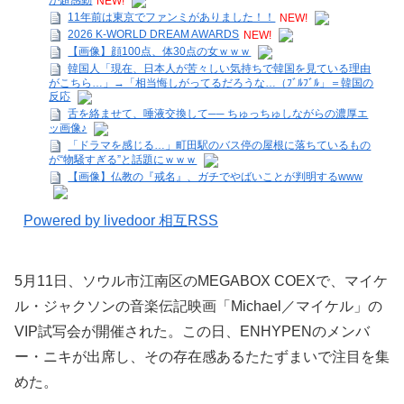
が超感動
NEW!
11年前は東京でファンミがありました！！
NEW!
2026 K-WORLD DREAM AWARDS
NEW!
【画像】顔100点、体30点の女ｗｗｗ
韓国人「現在、日本人が苦々しい気持ちで韓国を見ている理由
がこちら…」→「相当悔しがってるだろうな…（ﾌﾞﾙﾌﾞﾙ」＝韓国の
反応
舌を絡ませて、唾液交換して── ちゅっちゅしながらの濃厚エ
ッ画像♪
「ドラマを感じる…」町田駅のバス停の屋根に落ちているもの
が“物騒すぎる”と話題にｗｗｗ
【画像】仏教の『戒名』、ガチでやばいことが判明するwww
Powered by livedoor 相互RSS
5月11日、ソウル市江南区のMEGABOX COEXで、マイケ
ル・ジャクソンの音楽伝記映画「Michael／マイケル」の
VIP試写会が開催された。この日、ENHYPENのメンバ
ー・ニキが出席し、その存在感あるたたずまいで注目を集
めた。