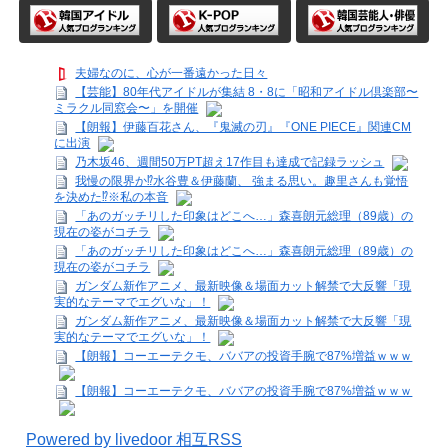
夫婦なのに、心が一番遠かった日々
【芸能】80年代アイドルが集結 8・8に「昭和アイドル倶楽部〜
ミラクル同窓会〜」を開催
【朗報】伊藤百花さん、『鬼滅の刃』『ONE PIECE』関連CM
に出演
乃木坂46、週間50万PT超え17作目も達成で記録ラッシュ
我慢の限界か⁉水谷豊＆伊藤蘭、 強まる思い。趣里さんも覚悟
を決めた⁉※私の本音
「あのガッチリした印象はどこへ…」森喜朗元総理（89歳）の
現在の姿がコチラ
「あのガッチリした印象はどこへ…」森喜朗元総理（89歳）の
現在の姿がコチラ
ガンダム新作アニメ、最新映像＆場面カット解禁で大反響「現
実的なテーマでエグいな」！
ガンダム新作アニメ、最新映像＆場面カット解禁で大反響「現
実的なテーマでエグいな」！
【朗報】コーエーテクモ、ババアの投資手腕で87%増益ｗｗｗ
【朗報】コーエーテクモ、ババアの投資手腕で87%増益ｗｗｗ
Powered by livedoor 相互RSS