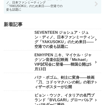
ノ、日本ファンミーティング
「YAKUSOKU」のため来日——空港での
姿も話題に
新着記事
SEVENTEEN ジョシュア・ジュ
ン・ディノ、日本ファンミーティン
グ「YAKUSOKU」のため来日——
空港での姿も話題に
ENHYPEN ニキ、マイケル・ジャ
クソン音楽伝記映画「Michael」
VIP試写会に登場——韓国公開は5
月13日
パク・ボゴム、剣士に変身——映画
「刀、コドゥマクハンの剣」の初テ
ィザーポスターが公開
ビョン・ウソク、イタリアの名門ブ
ランド「BVLGARI」グローバルア
ンバサダーに就任