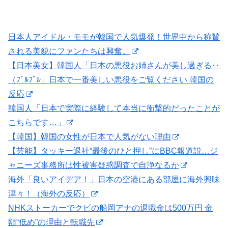
日本人アイドル・モモが韓国で人気爆発！世界中から称賛
される美貌にファンたちは興奮。
【日本美女】韓国人「日本の悪役お姉さんが美し過ぎる‥
（ﾌﾞﾙﾌﾞﾙ」日本で一番美しい悪役をご覧ください 韓国の
反応
韓国人「日本で実際に経験して本当に衝撃的だったことが
こちらです…」
【韓国】韓国の女性が日本で人気がない理由
【芸能】タッキー退社“最後のひと押し”にBBC報道説…ジ
ャニーズ事務所は性被害疑惑調査で自浄なるか
海外「良いアイデア！」日本の空港にある部屋に海外興味
津々！（海外の反応）
NHKストーカーでクビの船岡アナの退職金は500万円 金
額“低め”の理由と転職先